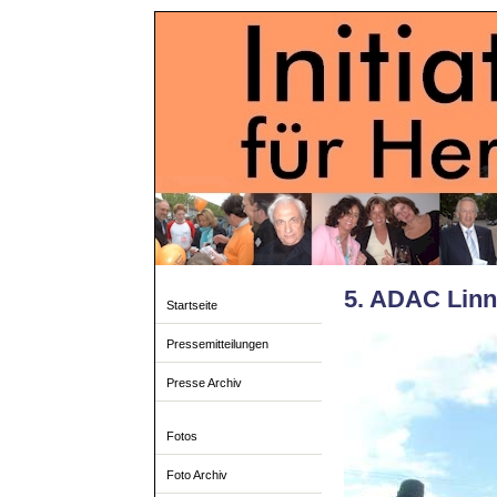
5. ADAC Linn
Startseite
Pressemitteilungen
Presse Archiv
Fotos
Foto Archiv