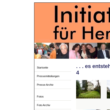
. . . es ent
Startseite
4
Pressemitteilungen
Presse Archiv
Fotos
Foto Archiv