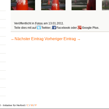
Veröffentlicht in
Fotos
am
13.01.2011
.
Teile dies mit auf
Twitter
,
Facebook
oder
Google Plus
.
←
Nächster Eintrag
Vorheriger Eintrag
→
 Initiative für Herford /
C
/
M
/
P