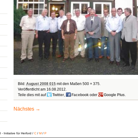
Bild:
August 2008 015
mit den Maßen 500 × 375.
Veröffentlicht am
16.08.2012
.
Teile dies mit auf
Twitter
,
Facebook
oder
Google Plus
.
Nächstes →
 Initiative für Herford /
C
/
M
/
P