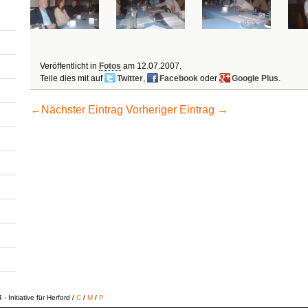
Veröffentlicht in
Fotos
am
12.07.2007
.
Teile dies mit auf
Twitter
,
Facebook
oder
Google Plus
.
←
Nächster Eintrag
Vorheriger Eintrag
→
 Initiative für Herford /
C
/
M
/
P