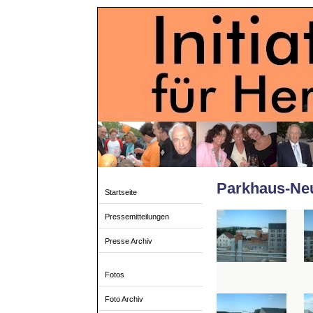
Parkhaus-Neu
Startseite
Pressemitteilungen
Presse Archiv
Fotos
Foto Archiv