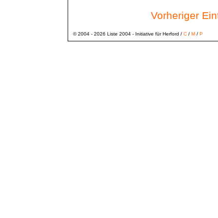
Vorheriger Ei
© 2004 - 2026 Liste 2004 - Initiative für Herford /
C
/
M
/
P