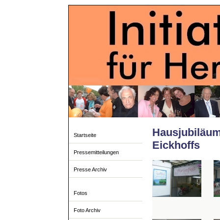
Hausjubiläum 
Startseite
Eickhoffs
Pressemitteilungen
Presse Archiv
Fotos
Foto Archiv