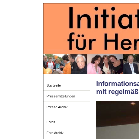
Informations
Startseite
mit regelmäßi
Pressemitteilungen
Presse Archiv
Fotos
Foto Archiv