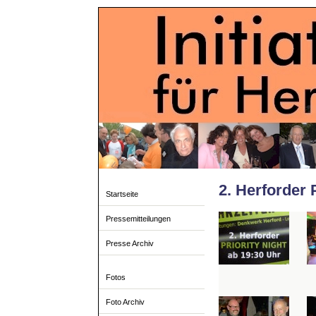
2. Herforder 
Startseite
Pressemitteilungen
Presse Archiv
Fotos
Foto Archiv