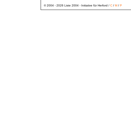
© 2004 - 2026 Liste 2004 - Initiative für Herford /
C
/
M
/
P