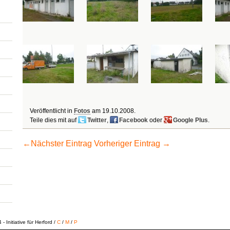
Veröffentlicht in
Fotos
am
19.10.2008
.
Teile dies mit auf
Twitter
,
Facebook
oder
Google Plus
.
←
Nächster Eintrag
Vorheriger Eintrag
→
 Initiative für Herford /
C
/
M
/
P