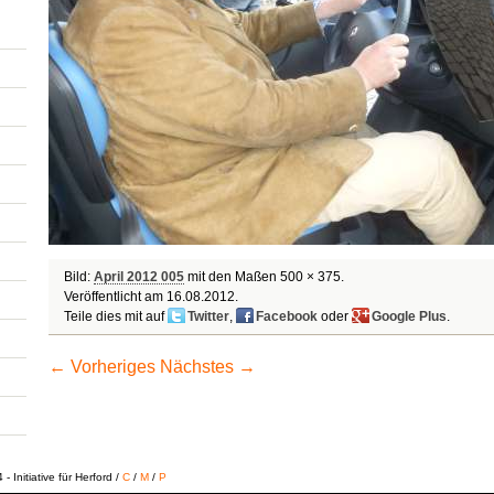
Bild:
April 2012 005
mit den Maßen 500 × 375.
Veröffentlicht am
16.08.2012
.
Teile dies mit auf
Twitter
,
Facebook
oder
Google Plus
.
← Vorheriges
Nächstes →
 Initiative für Herford /
C
/
M
/
P