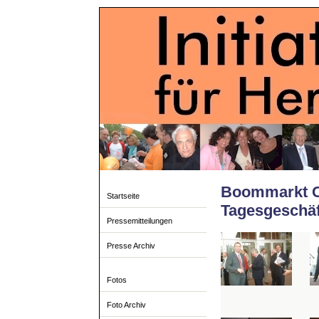
Boommarkt C
Startseite
Tagesgeschäf
Pressemitteilungen
Presse Archiv
Fotos
Foto Archiv