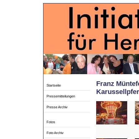
Franz Müntef
Startseite
Karussellpfer
Pressemitteilungen
Presse Archiv
Fotos
Foto Archiv