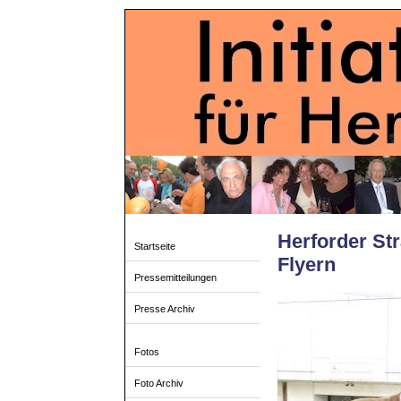
Herforder St
Startseite
Flyern
Pressemitteilungen
Presse Archiv
Fotos
Foto Archiv