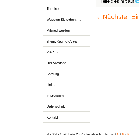
Teile dies mit auf
Termine
←
Nächster Ei
Wussten Sie schon, …
Mitglied werden
ehem. Kaufhof-Areal
MARTa
Der Vorstand
Satzung
Links
Impressum
Datenschutz
Kontakt
© 2004 - 2026 Liste 2004 - Initiative für Herford /
C
/
M
/
P