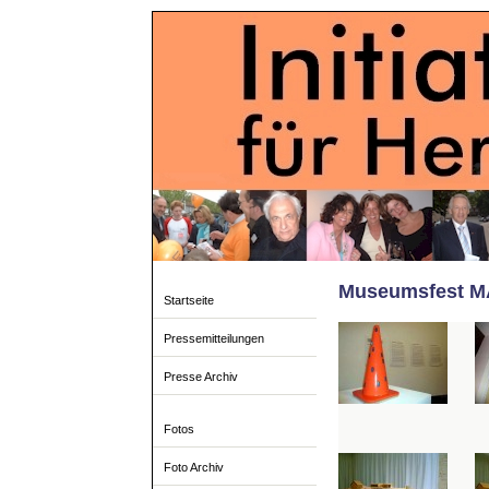
Museumsfest MA
Startseite
Pressemitteilungen
Presse Archiv
Fotos
Foto Archiv