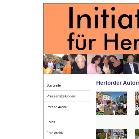
Herforder Autom
Startseite
Pressemitteilungen
Presse Archiv
Fotos
Foto Archiv