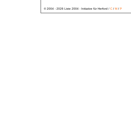
© 2004 - 2026 Liste 2004 - Initiative für Herford /
C
/
M
/
P