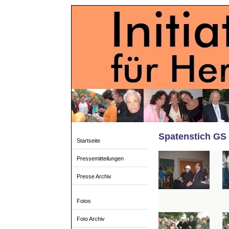
Spatenstich GS 
Startseite
Pressemitteilungen
Presse Archiv
Fotos
Foto Archiv