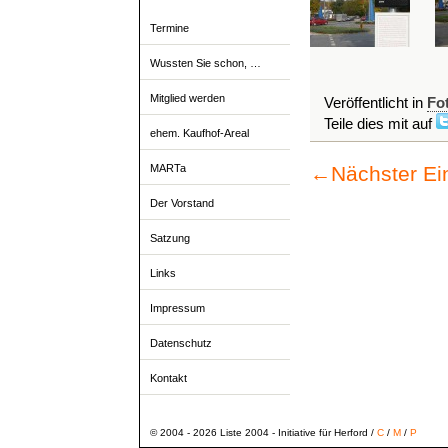
Termine
Wussten Sie schon, …
Mitglied werden
Veröffentlicht in
Fo
Teile dies mit auf
ehem. Kaufhof-Areal
MARTa
←
Nächster Ei
Der Vorstand
Satzung
Links
Impressum
Datenschutz
Kontakt
© 2004 - 2026 Liste 2004 - Initiative für Herford /
C
/
M
/
P