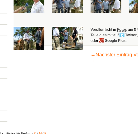
Veröffentlicht in
Fotos
am
07
Teile dies mit auf
Twitter
oder
Google Plus
.
←
Nächster Eintrag
Vo
→
 Initiative für Herford /
C
/
M
/
P