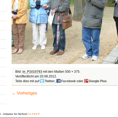
Bild:
tn_P1010793
mit den Maßen 500 × 375.
Veröffentlicht am
20.08.2012
.
Teile dies mit auf
Twitter
,
Facebook
oder
Google Plus
.
← Vorheriges
 Initiative für Herford /
C
/
M
/
P