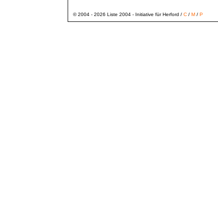
© 2004 - 2026 Liste 2004 - Initiative für Herford /
C
/
M
/
P