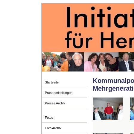
Kommunalpol
Startseite
Mehrgenerat
Pressemitteilungen
Presse Archiv
Fotos
Foto Archiv