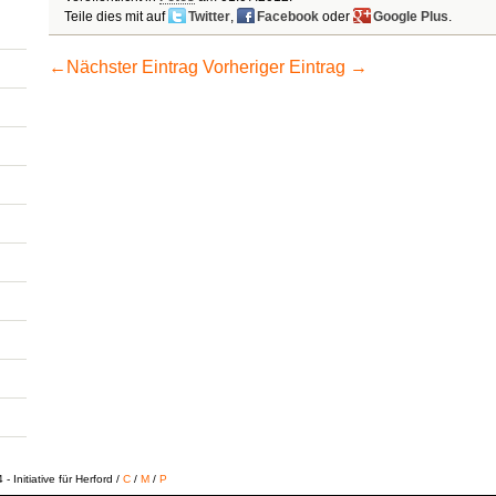
Teile dies mit auf
Twitter
,
Facebook
oder
Google Plus
.
←
Nächster Eintrag
Vorheriger Eintrag
→
 Initiative für Herford /
C
/
M
/
P