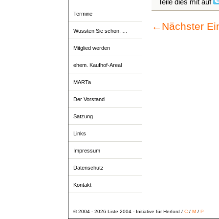
Teile dies mit auf
Termine
←
Nächster Ei
Wussten Sie schon, …
Mitglied werden
ehem. Kaufhof-Areal
MARTa
Der Vorstand
Satzung
Links
Impressum
Datenschutz
Kontakt
© 2004 - 2026 Liste 2004 - Initiative für Herford /
C
/
M
/
P