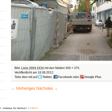
Bild:
Liste 2004 2434
mit den Maßen 500 × 375.
Veröffentlicht am
16.08.2012
.
Teile dies mit auf
Twitter
,
Facebook
oder
Google Plus
.
← Vorheriges
Nächstes →
 Initiative für Herford /
C
/
M
/
P