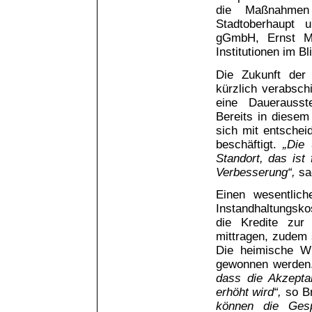
die Maßnahmen 
Stadtoberhaupt 
gGmbH, Ernst Me
Institutionen im Bl
Die Zukunft der 
kürzlich verabsch
eine Dauerausst
Bereits in diesem
sich mit entschei
beschäftigt.
„Die
Standort, das ist
Verbesserung“,
sag
Einen wesentlic
Instandhaltungsko
die Kredite zur
mittragen, zudem 
Die heimische Wi
gewonnen werde
dass die Akzepta
erhöht wird“,
so Br
können die Ges