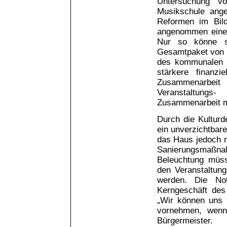
Untersuchung v
Musikschule ang
Reformen im Bild
angenommen einem
Nur so könne si
Gesamtpaket von 
des kommunalen 
stärkere finanzi
Zusammenarbeit
Veranstaltung
Zusammenarbeit mi
Durch die Kulturd
ein unverzichtbare
das Haus jedoch n
Sanierungsmaßnah
Beleuchtung müss
den Veranstaltun
werden. Die No
Kerngeschäft des
„Wir können uns 
vornehmen, wenn 
Bürgermeister.