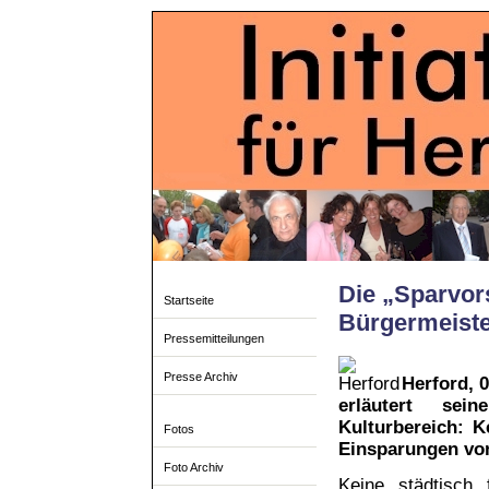
Die „Sparvor
Startseite
Bürgermeiste
Pressemitteilungen
Presse Archiv
Herford, 
erläutert sei
Kulturbereich: K
Fotos
Einsparungen von
Foto Archiv
Keine städtisch f