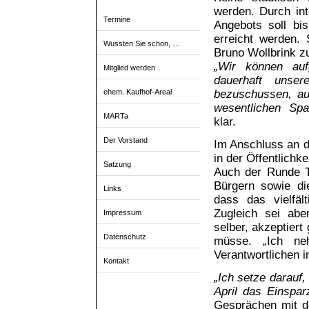
werden. Durch in
Termine
Angebots soll bi
erreicht werden. 
Wussten Sie schon, …
Bruno Wollbrink zu
„Wir können auf
Mitglied werden
dauerhaft unse
ehem. Kaufhof-Areal
bezuschussen, au
wesentlichen Spa
MARTa
klar.
Der Vorstand
Im Anschluss an 
in der Öffentlichk
Satzung
Auch der Runde T
Bürgern sowie die
Links
dass das vielfält
Zugleich sei abe
Impressum
selber, akzeptier
Datenschutz
müsse. „Ich ne
Verantwortlichen in
Kontakt
„Ich setze darauf,
April das Einspar
Gesprächen mit d