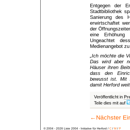
Entgegen der E
Stadtbibliothek s
Sanierung des 
erwirtschaftet w
der Öffnungszeite
eine Erhöhung 
Ungeachtet de
Medienangebot zu
„Ich möchte die V
Das wird aber n
Häuser ihren Beit
dass den Einrich
bewusst ist. Mit
damit Herford weite
Veröffentlicht in
Pr
Teile dies mit auf
←
Nächster Ei
© 2004 - 2026 Liste 2004 - Initiative für Herford /
C
/
M
/
P