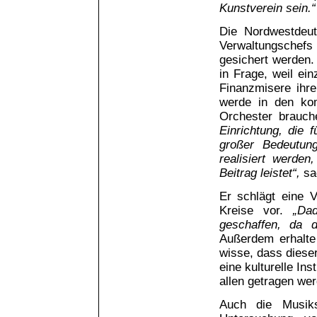
Kunstverein sein.“
Die Nordwestdeut
Verwaltungschefs d
gesichert werden.
in Frage, weil ei
Finanzmisere ihr
werde in den ko
Orchester brauch
Einrichtung, die 
großer Bedeutun
realisiert werde
Beitrag leistet“,
sag
Er schlägt eine V
Kreise vor.
„Dad
geschaffen, da d
Außerdem erhalte
wisse, dass dieser
eine kulturelle Ins
allen getragen wer
Auch die Musiks