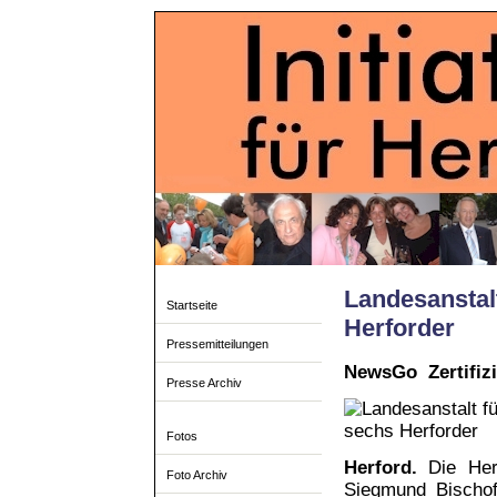
Landesanstalt
Startseite
Herforder
Pressemitteilungen
NewsGo Zertifizi
Presse Archiv
Fotos
Herford.
Die Herf
Foto Archiv
Siegmund Bischof