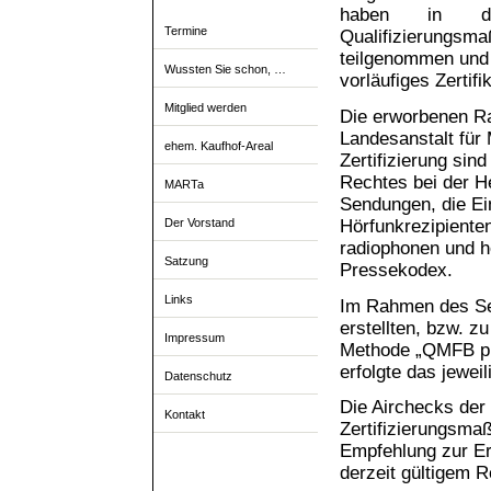
haben in di
Termine
Qualifizierungsm
teilgenommen und 
Wussten Sie schon, …
vorläufiges Zerti
Mitglied werden
Die erworbenen Ra
Landesanstalt fü
ehem. Kaufhof-Areal
Zertifizierung sin
Rechtes bei der He
MARTa
Sendungen, die Ei
Hörfunkrezipienten
Der Vorstand
radiophonen und h
Satzung
Pressekodex.
Links
Im Rahmen des Sem
erstellten, bzw. z
Impressum
Methode „QMFB pl
erfolgte das jewei
Datenschutz
Die Airchecks der
Kontakt
Zertifizierungsmaß
Empfehlung zur Er
derzeit gültigem Re