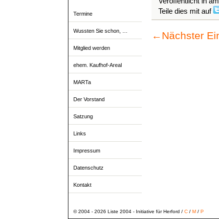
Veröffentlicht in a
Teile dies mit auf
Termine
Wussten Sie schon, …
←
Nächster Ei
Mitglied werden
ehem. Kaufhof-Areal
MARTa
Der Vorstand
Satzung
Links
Impressum
Datenschutz
Kontakt
© 2004 - 2026 Liste 2004 - Initiative für Herford /
C
/
M
/
P