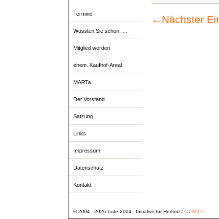
Termine
←
Nächster Ei
Wussten Sie schon, …
Mitglied werden
ehem. Kaufhof-Areal
MARTa
Der Vorstand
Satzung
Links
Impressum
Datenschutz
Kontakt
© 2004 - 2026 Liste 2004 - Initiative für Herford /
C
/
M
/
P