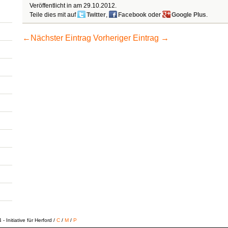
Veröffentlicht in am
29.10.2012
.
Teile dies mit auf
Twitter
,
Facebook
oder
Google Plus
.
←
Nächster Eintrag
Vorheriger Eintrag
→
 Initiative für Herford /
C
/
M
/
P