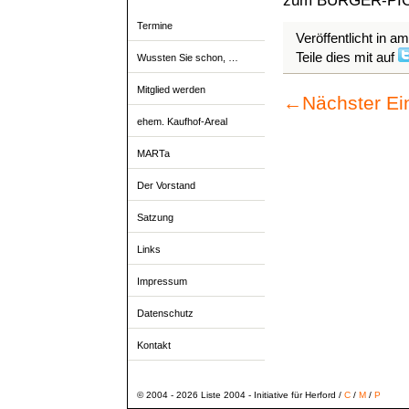
zum BÜRGER-PICK
Termine
Veröffentlicht in a
Teile dies mit auf
Wussten Sie schon, …
Mitglied werden
←
Nächster Ei
ehem. Kaufhof-Areal
MARTa
Der Vorstand
Satzung
Links
Impressum
Datenschutz
Kontakt
© 2004 - 2026 Liste 2004 - Initiative für Herford /
C
/
M
/
P