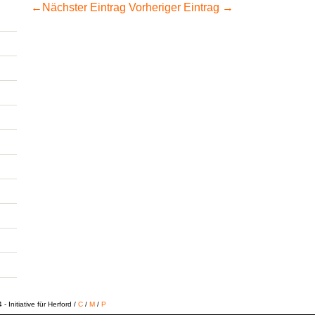
←
Nächster Eintrag
Vorheriger Eintrag
→
 Initiative für Herford /
C
/
M
/
P