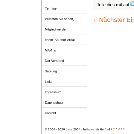
Teile dies mit auf
Termine
←
Nächster Ei
Wussten Sie schon, …
Mitglied werden
ehem. Kaufhof-Areal
MARTa
Der Vorstand
Satzung
Links
Impressum
Datenschutz
Kontakt
© 2004 - 2026 Liste 2004 - Initiative für Herford /
C
/
M
/
P