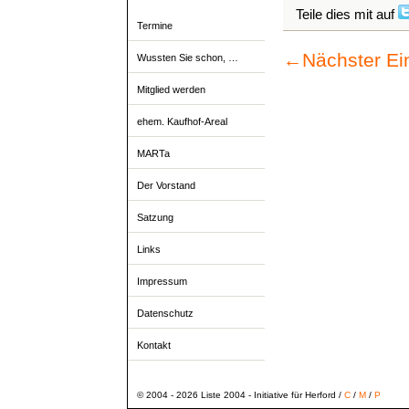
Teile dies mit auf
Termine
←
Nächster Ei
Wussten Sie schon, …
Mitglied werden
ehem. Kaufhof-Areal
MARTa
Der Vorstand
Satzung
Links
Impressum
Datenschutz
Kontakt
© 2004 - 2026 Liste 2004 - Initiative für Herford /
C
/
M
/
P