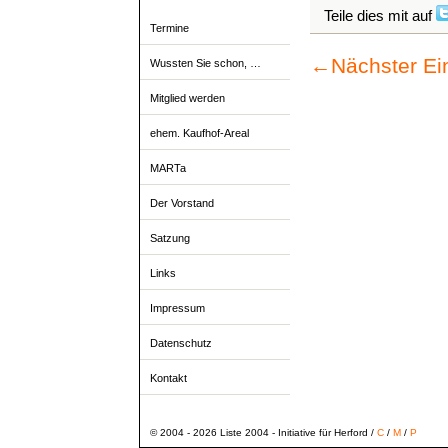
Teile dies mit auf
Termine
←
Nächster Ei
Wussten Sie schon, …
Mitglied werden
ehem. Kaufhof-Areal
MARTa
Der Vorstand
Satzung
Links
Impressum
Datenschutz
Kontakt
© 2004 - 2026 Liste 2004 - Initiative für Herford /
C
/
M
/
P