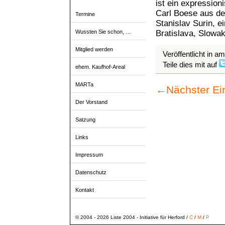
ist ein expressio
Carl Boese aus de
Termine
Stanislav Surin, e
Bratislava, Slowak
Wussten Sie schon, …
Mitglied werden
Veröffentlicht in a
Teile dies mit auf
ehem. Kaufhof-Areal
MARTa
←
Nächster Ei
Der Vorstand
Satzung
Links
Impressum
Datenschutz
Kontakt
© 2004 - 2026 Liste 2004 - Initiative für Herford /
C
/
M
/
P