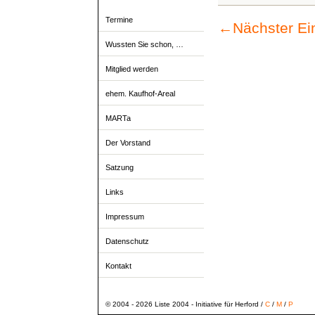
Termine
←
Nächster Ei
Wussten Sie schon, …
Mitglied werden
ehem. Kaufhof-Areal
MARTa
Der Vorstand
Satzung
Links
Impressum
Datenschutz
Kontakt
© 2004 - 2026 Liste 2004 - Initiative für Herford /
C
/
M
/
P