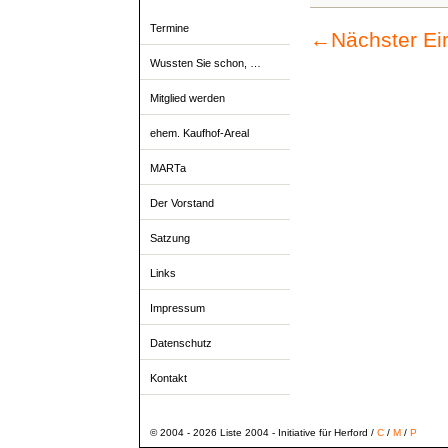
Termine
←
Nächster Ei
Wussten Sie schon, …
Mitglied werden
ehem. Kaufhof-Areal
MARTa
Der Vorstand
Satzung
Links
Impressum
Datenschutz
Kontakt
© 2004 - 2026 Liste 2004 - Initiative für Herford /
C
/
M
/
P