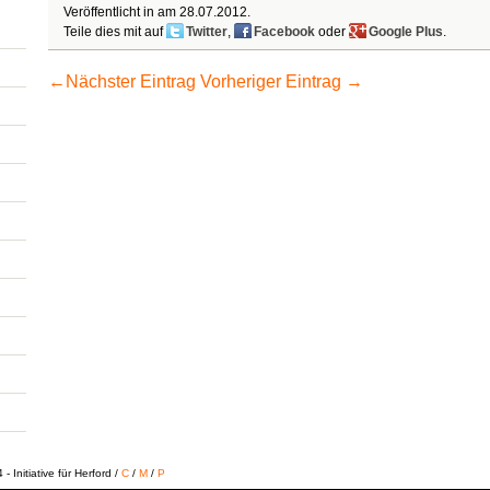
Veröffentlicht in am
28.07.2012
.
Teile dies mit auf
Twitter
,
Facebook
oder
Google Plus
.
←
Nächster Eintrag
Vorheriger Eintrag
→
 Initiative für Herford /
C
/
M
/
P