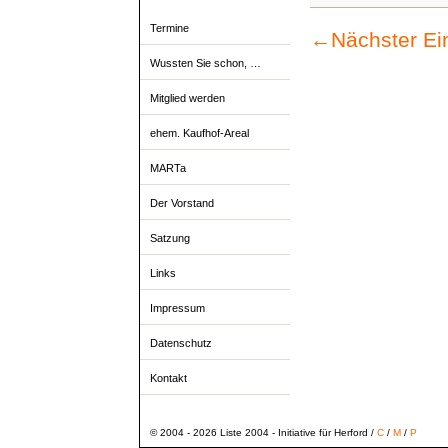
Termine
←
Nächster Ei
Wussten Sie schon, …
Mitglied werden
ehem. Kaufhof-Areal
MARTa
Der Vorstand
Satzung
Links
Impressum
Datenschutz
Kontakt
© 2004 - 2026 Liste 2004 - Initiative für Herford /
C
/
M
/
P