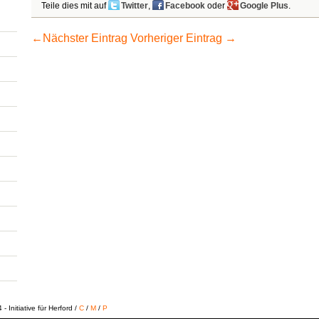
Teile dies mit auf
Twitter
,
Facebook
oder
Google Plus
.
←
Nächster Eintrag
Vorheriger Eintrag
→
 Initiative für Herford /
C
/
M
/
P