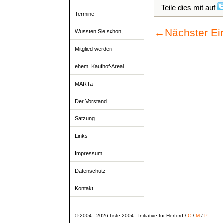
Teile dies mit auf
Termine
←
Nächster Ei
Wussten Sie schon, …
Mitglied werden
ehem. Kaufhof-Areal
MARTa
Der Vorstand
Satzung
Links
Impressum
Datenschutz
Kontakt
© 2004 - 2026 Liste 2004 - Initiative für Herford /
C
/
M
/
P