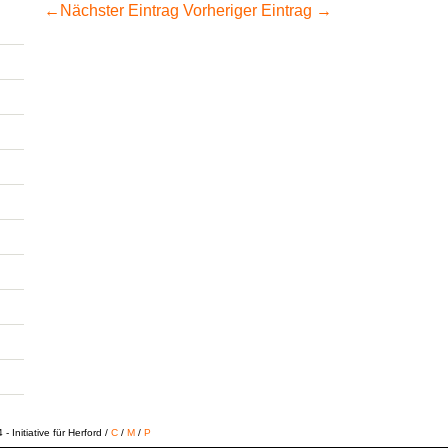
←
Nächster Eintrag
Vorheriger Eintrag
→
 Initiative für Herford /
C
/
M
/
P