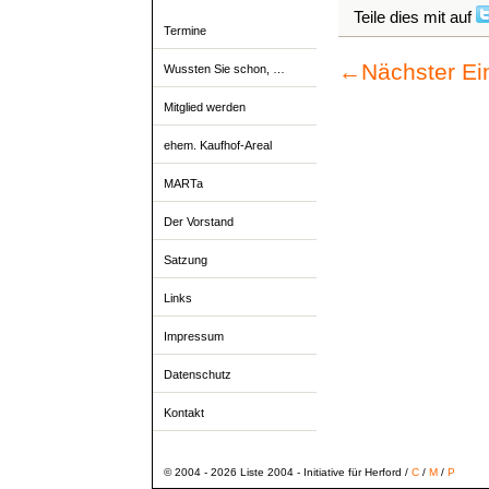
Teile dies mit auf
Termine
←
Nächster Ei
Wussten Sie schon, …
Mitglied werden
ehem. Kaufhof-Areal
MARTa
Der Vorstand
Satzung
Links
Impressum
Datenschutz
Kontakt
© 2004 - 2026 Liste 2004 - Initiative für Herford /
C
/
M
/
P