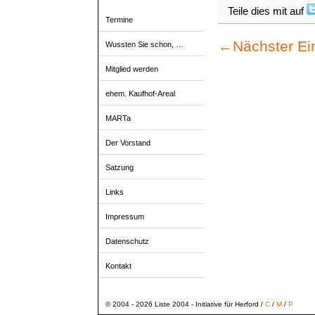
Teile dies mit auf
Termine
←
Nächster Ei
Wussten Sie schon, …
Mitglied werden
ehem. Kaufhof-Areal
MARTa
Der Vorstand
Satzung
Links
Impressum
Datenschutz
Kontakt
© 2004 - 2026 Liste 2004 - Initiative für Herford /
C
/
M
/
P