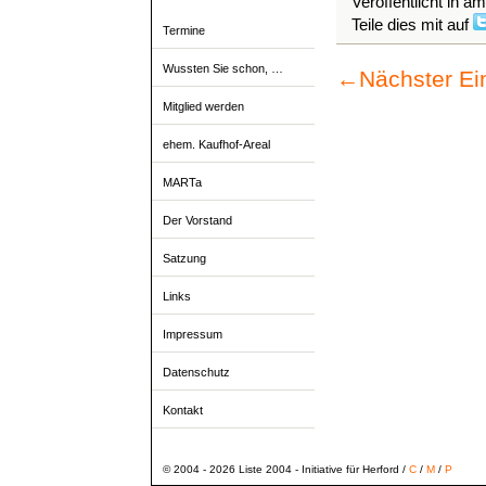
Veröffentlicht in a
Teile dies mit auf
Termine
Wussten Sie schon, …
←
Nächster Ei
Mitglied werden
ehem. Kaufhof-Areal
MARTa
Der Vorstand
Satzung
Links
Impressum
Datenschutz
Kontakt
© 2004 - 2026 Liste 2004 - Initiative für Herford /
C
/
M
/
P