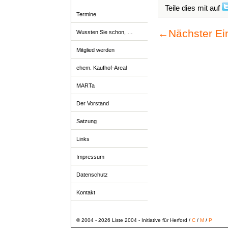
Teile dies mit auf
Termine
←
Nächster Ei
Wussten Sie schon, …
Mitglied werden
ehem. Kaufhof-Areal
MARTa
Der Vorstand
Satzung
Links
Impressum
Datenschutz
Kontakt
© 2004 - 2026 Liste 2004 - Initiative für Herford /
C
/
M
/
P