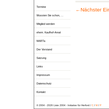
Termine
←
Nächster Ei
Wussten Sie schon, …
Mitglied werden
ehem. Kaufhof-Areal
MARTa
Der Vorstand
Satzung
Links
Impressum
Datenschutz
Kontakt
© 2004 - 2026 Liste 2004 - Initiative für Herford /
C
/
M
/
P